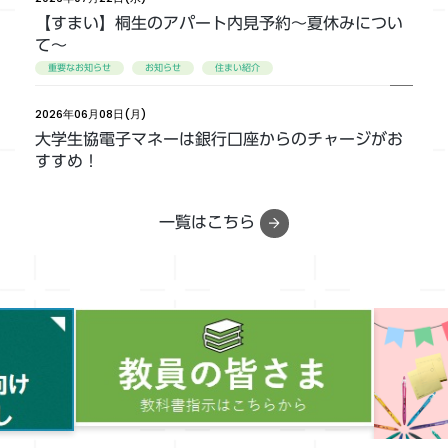
【すまい】桐生のアパート内見予約～夏休みについ
て～
重要なお知らせ
お知らせ
住まい紹介
2026年06月08日(月)
大学生協電子マネーは銀行口座からのチャージがお
すすめ！
お知らせ
一覧はこちら
2026年04月05日(日)
「ミール定期」設定してますか？
お知らせ
食堂部
本部
2026年02月02日(月)
不審メールにご注意ください。
お知らせ
2020年05月25日(月)
【提供】奨学金継続願（居住証明書提