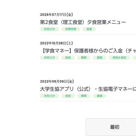
2026年07月17日(金)
第2食堂（理工食堂）夕食営業メニュー
お知らせ
営業時間
食堂
2022年10月08日(土)
【学食マネー】保護者様からのご入金（チ
お知らせ
食堂
購買
書籍
資格＆検定
2022年09月09日(金)
大学生協アプリ（公式）・生協電子マネー
お知らせ
食堂
購買
書籍
最初