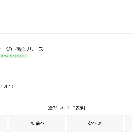
ャージ）機能リリース
旅行＆プレイガイド
について
【全3件中 1 - 3表示】
≪ 前へ
次へ ≫