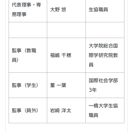
代表理事・専
大野 悠
生協職員
務理事
大学院総合国
監事（教職
福嶋 千穂
際学研究院教
員）
員
国際社会学部
監事（学生）
董 一葉
3年
一橋大学生協
監事（員外）
岩崎 洋太
職員