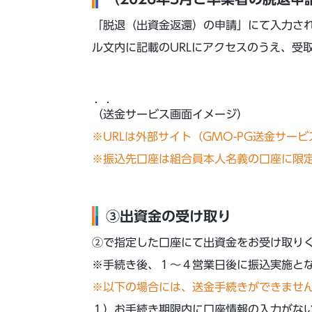
「脱退（出資⾦返還）の申請」にて入力さ
ル文内に記載のURLにアクセスのうえ、受
（送金サービス画面イメージ）
※URLは外部サイト（GMO-PG送金サー
※振込先口座は組合員本人名義の口座に限
③出資⾦の受け取り
②で指定した口座にて出資金をお受け取り
※手続き後、１～４営業日後に振込実施と
※以下の場合には、送金手続きができませ
１）お手続き期限内に口座情報の入力がな