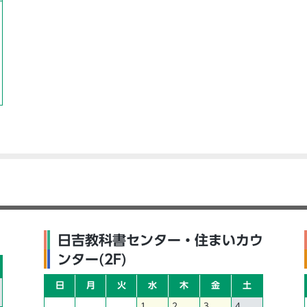
日吉教科書センター・住まいカウ
ンター(2F)
日
月
火
水
木
金
土
1
2
3
4