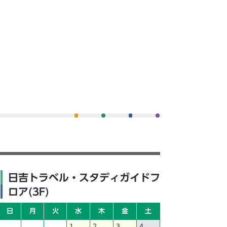
日吉トラベル・スタディガイドフ
ロア(3F)
日
月
火
水
木
金
土
1
2
3
4