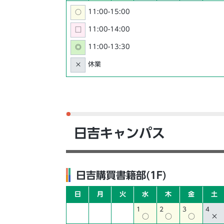
11:00-15:00
○
11:00-14:00
□
11:00-13:30
◎
休業
×
日吉キャンパス
日吉購買書籍部(1F)
日
月
火
水
木
金
土
1
2
3
4
○
○
○
×