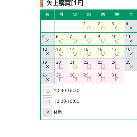
矢上購買[1F]
日
月
火
水
木
金
土
1
2
3
4
○
○
○
×
5
6
7
8
9
10
11
×
○
○
○
○
○
×
12
13
14
15
16
17
18
×
○
○
○
○
○
×
19
20
21
22
23
24
25
×
□
○
□
□
□
×
26
27
28
29
30
31
×
□
□
□
□
□
10:30-16:30
○
12:00-15:00
□
休業
×