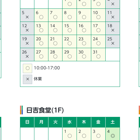
○
○
○
×
5
6
7
8
9
10
11
×
○
○
○
○
○
×
12
13
14
15
16
17
18
×
○
○
○
○
○
×
19
20
21
22
23
24
25
×
○
○
○
○
○
×
26
27
28
29
30
31
×
○
○
○
○
○
10:00-17:00
○
休業
×
日吉食堂(1F)
日
月
火
水
木
金
土
1
2
3
4
○
○
○
◎