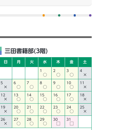
三田書籍部(3階)
日
月
火
水
木
金
土
1
2
3
4
○
○
○
×
5
6
7
8
9
10
11
×
○
○
○
○
○
×
12
13
14
15
16
17
18
×
○
○
○
○
○
×
19
20
21
22
23
24
25
×
○
○
○
○
○
×
26
27
28
29
30
31
×
○
○
○
□
□