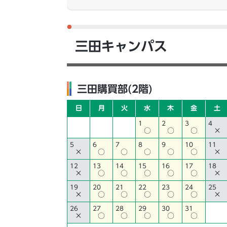
三田キャンパス
三田購買部(2階)
日
月
火
水
木
金
土
1
2
3
4
○
○
○
×
5
6
7
8
9
10
11
×
○
○
○
○
○
×
12
13
14
15
16
17
18
×
○
○
○
○
○
×
19
20
21
22
23
24
25
×
○
○
○
○
○
×
26
27
28
29
30
31
×
○
○
○
○
○