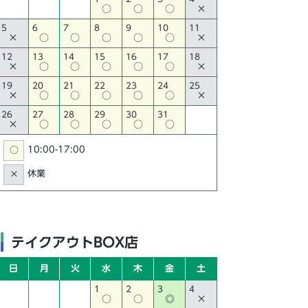
○
○
○
×
5
6
7
8
9
10
11
×
○
○
○
○
○
×
12
13
14
15
16
17
18
×
○
○
○
○
○
×
19
20
21
22
23
24
25
×
○
○
○
○
○
×
26
27
28
29
30
31
×
○
○
○
○
○
10:00-17:00
○
休業
×
テイクアウトBOX店
日
月
火
水
木
金
土
1
2
3
4
○
○
◎
×