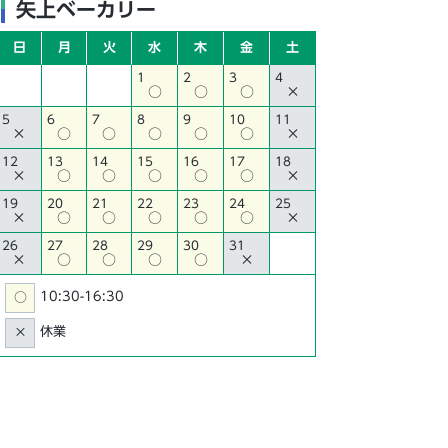
矢上ベーカリー
日
月
火
水
木
金
土
1
2
3
4
○
○
○
×
5
6
7
8
9
10
11
×
○
○
○
○
○
×
12
13
14
15
16
17
18
×
○
○
○
○
○
×
19
20
21
22
23
24
25
×
○
○
○
○
○
×
26
27
28
29
30
31
×
○
○
○
○
×
10:30-16:30
○
休業
×