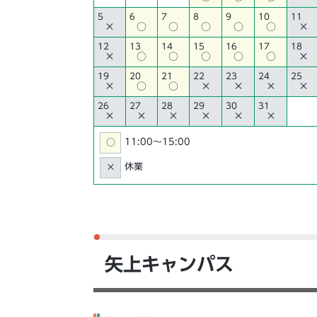
5
6
7
8
9
10
11
×
○
○
○
○
○
×
12
13
14
15
16
17
18
×
○
○
○
○
○
×
19
20
21
22
23
24
25
×
○
○
×
×
×
×
26
27
28
29
30
31
×
×
×
×
×
×
11:00〜15:00
○
休業
×
矢上キャンパス