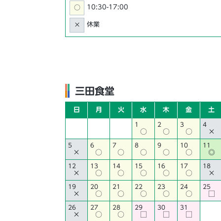
10:30-17:00
○
休業
×
三田食堂
日
月
火
水
木
金
土
1
2
3
4
○
○
○
×
5
6
7
8
9
10
11
×
○
○
○
○
○
◎
12
13
14
15
16
17
18
×
○
○
○
○
○
×
19
20
21
22
23
24
25
×
○
○
○
○
○
□
26
27
28
29
30
31
×
○
○
□
□
□