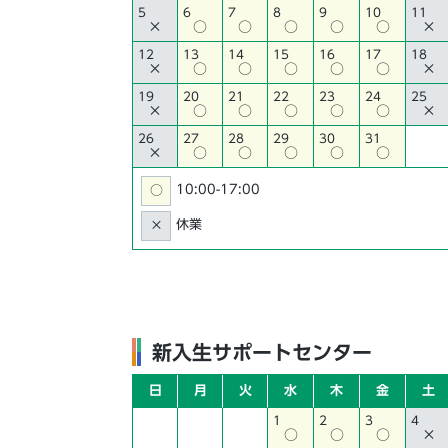
5
6
7
8
9
10
11
×
○
○
○
○
○
×
12
13
14
15
16
17
18
×
○
○
○
○
○
×
19
20
21
22
23
24
25
×
○
○
○
○
○
×
26
27
28
29
30
31
×
○
○
○
○
○
10:00-17:00
○
休業
×
新入生サポートセンター
日
月
火
水
木
金
土
1
2
3
4
○
○
○
×