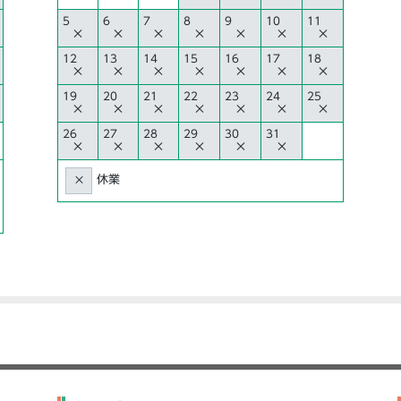
5
6
7
8
9
10
11
×
×
×
×
×
×
×
12
13
14
15
16
17
18
×
×
×
×
×
×
×
19
20
21
22
23
24
25
×
×
×
×
×
×
×
26
27
28
29
30
31
×
×
×
×
×
×
休業
×