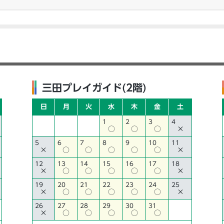
三田プレイガイド(2階)
日
月
火
水
木
金
土
1
2
3
4
○
○
○
×
5
6
7
8
9
10
11
×
○
○
○
○
○
×
12
13
14
15
16
17
18
×
○
○
○
○
○
×
19
20
21
22
23
24
25
×
○
○
○
○
○
×
26
27
28
29
30
31
×
○
○
○
○
○