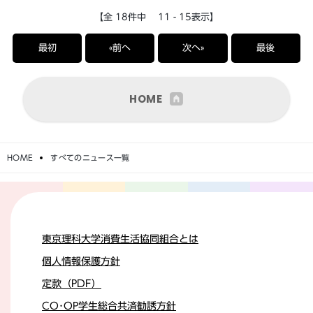
【全 18件中 11 - 15表示】
最初
«前へ
次へ»
最後
HOME
HOME
すべてのニュース一覧
東京理科大学消費生活協同組合とは
個人情報保護方針
定款（PDF）
CO･OP学生総合共済勧誘方針