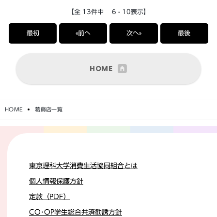
【全 13件中 6 - 10表示】
最初
«前へ
次へ»
最後
HOME
HOME
葛飾店一覧
東京理科大学消費生活協同組合とは
個人情報保護方針
定款（PDF）
CO･OP学生総合共済勧誘方針