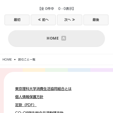
【全 0件中 0 - 0表示】
最初
≪ 前へ
次へ ≫
最後
HOME
HOME
読むこと一覧
東京理科大学消費生活協同組合とは
個人情報保護方針
定款（PDF）