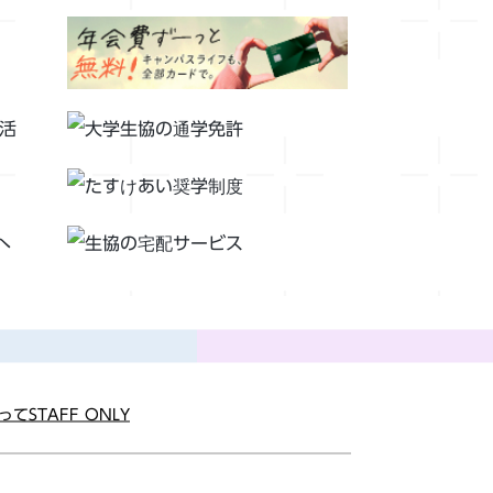
って
STAFF ONLY