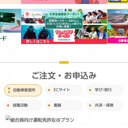
7月のおすすめ商品をご紹介！
お知らせ
食堂
2026年06月09日(火)
【ご協力のお願い】携帯キャリアへ電波改善要望を
お願いします
お知らせ
2026年05月26日(火)
2026年度第27回通常総代会開催のご報告
お知らせ
ご注文・お申込み
2026年3月卒業生向け
卒業式用レンタル袴のご案内（2026年前期日程）
ECサイト
学び/旅行
自動車教習所
お知らせ
卒業生予定者向け
就職活動
書籍
共済・保険