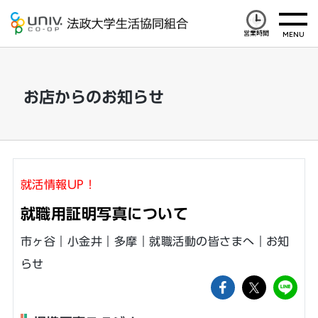
営業時間
お店からのお知らせ
就活情報UP！
就職用証明写真について
市ヶ谷｜小金井｜多摩｜就職活動の皆さまへ｜お知
らせ
facebookでs
ツイート
li