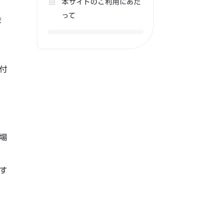
本サイトのご利用にあた
って
ま
付
場
す